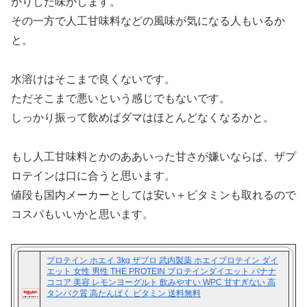
かりした味がします。
その一方で人工甘味料などの風味が気になる人もいるか
と。
水溶けはそこまで良くないです。
ただそこまで悪いという感じでもないです。
しっかり振って飲めばダマはほとんどなくなるかと。
もし人工甘味料とかのああいった甘さが嫌いならば、ザプ
ロテインは口に合うと思います。
値段も国内メーカーとしては安い＋ビタミンも取れるので
コスパもいいかと思います。
プロテイン ホエイ 3kg ザプロ 武内製薬 ホエイプロテイン ダイ
エット 女性 男性 THE PROTEIN プロテインダイエット バナナ
ココア 美容 レモンヨーグルト 飲みやすい WPC 甘すぎない 高
タンパク質 高たんぱく ビタミン 送料無料