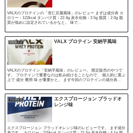
VALXのプロテインの「杏仁豆腐風味」のレビュー まずは成分表 カ
ロリー：122kcal タンパク質：22.4g 炭水化物：3.5g 脂質：2.0g 脂
質が低めに設定されているかなと。 味で...
VALX プロテイン 安納芋風味
プロテイン
VALXのプロテイン「安納芋風味」のレビュー。 限定販売のやつで
す。 プロテインで重要なのは飲み続けることなので、 個人的に選ぶ
上で 成分 費用 味 が重要かと。 まず今回のプロテインの成分表...
エクスプロージョン ブラッドオ
プロテイン
レンジ味
エクスプロージョン ブラッドオレンジ味のレビューです。 まず成分
表です。 カロリー：115kcal タンパク質：21.5g 炭水化物：4.1g 脂