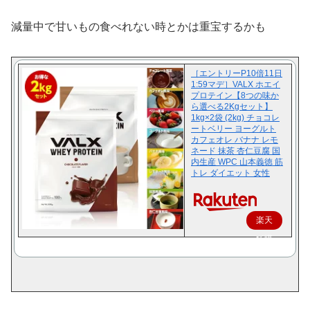
減量中で甘いもの食べれない時とかは重宝するかも
［エントリーP10倍11日
1:59マデ］VALX ホエイ
プロテイン【8つの味か
ら選べる2Kgセット】
1kg×2袋 (2kg) チョコレ
ートベリー ヨーグルト
カフェオレ バナナ レモ
ネード 抹茶 杏仁豆腐 国
内生産 WPC 山本義徳 筋
トレ ダイエット 女性
楽天
で購
入