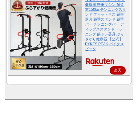
健康器 懸垂マシン 耐荷
重150kg チンニングスタ
ンド フィットネス 懸垂
器具 懸垂スタンド 懸垂
バー チンニングバー デ
ィップススタンド トレー
ニング 筋トレ器具 ぶら
さがり健康器 【公式】
PYKES PEAK パイクス
ピーク
楽天
で購
入