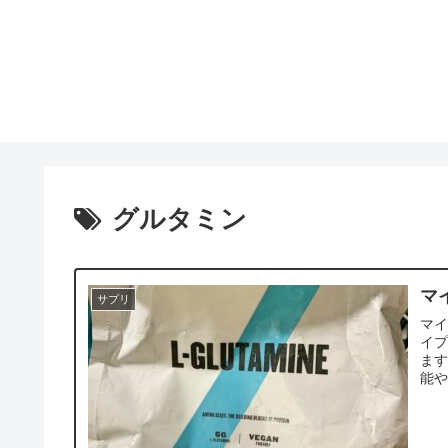
グルタミン
マ
サプリ
マイ
イプ。 そもそもグルタミンってトレーニ
ます
能や